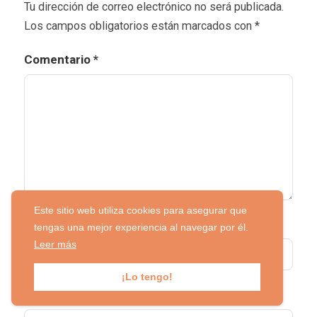
Tu dirección de correo electrónico no será publicada.
Los campos obligatorios están marcados con
*
Comentario
*
Este sitio web utiliza cookies para asegurar que
Nombre
*
tengas una mejor experiencia al navegar por él.
Leer más
¡Lo tengo!
Correo electrónico
*