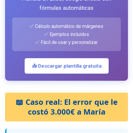
fórmulas automáticas
✅ Cálculo automático de márgenes
✅ Ejemplos incluidos
✅ Fácil de usar y personalizar
📥 Descargar plantilla gratuita
📖 Caso real: El error que le
costó 3.000€ a María