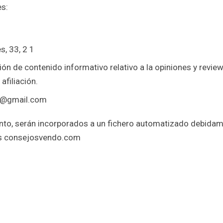
es:
, 33, 2 1
ción de contenido informativo relativo a la opiniones y rev
filiación.
82@gmail.com
nto, serán incorporados a un fichero automatizado debidame
es consejosvendo.com