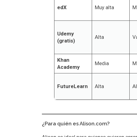
edX
Muy alta
M
Udemy
Alta
Va
(gratis)
Khan
Media
M
Academy
FutureLearn
Alta
Al
¿Para quién es Alison.com?
Alison es ideal para quienes quieren apre