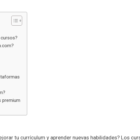
 cursos?
on.com?
lataformas
om?
os premium
jorar tu currículum y aprender nuevas habilidades? Los cur