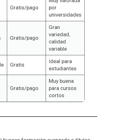
Muy valorada
Gratis/pago
por
universidades
Gran
variedad,
a
Gratis/pago
calidad
variable
Ideal para
le
Gratis
estudiantes
Muy buena
Gratis/pago
para cursos
r
cortos
 Si buscas formación avanzada o títulos