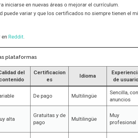
a iniciarse en nuevas áreas o mejorar el currículum.
 puede variar y que los certificados no siempre tienen el 
 en
Reddit
.
ras plataformas
Calidad del
Certificacion
Experienci
Idioma
contenido
es
de usuari
Sencilla, co
riable
De pago
Multilingüe
anuncios
Gratuitas y de
Muy
uy alta
Multilingüe
pago
profesional