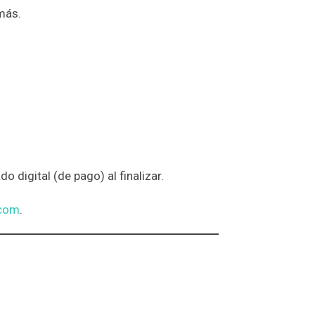
más.
 digital (de pago) al finalizar.
.com
.