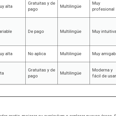
Gratuitas y de
Muy
uy alta
Multilingüe
pago
profesional
riable
De pago
Multilingüe
Muy intuitiv
uy alta
No aplica
Multilingüe
Muy amigab
Gratuitas y de
Moderna y
ta
Multilingüe
pago
fácil de usa
nder gratis, mejorar su currículum o explorar nuevas áreas.